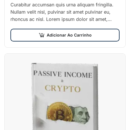
Original
atual
Curabitur accumsan quis urna aliquam fringilla.
foi:
é:
Nullam velit nisl, pulvinar sit amet pulvinar eu,
€21.00.
€17.00.
rhoncus ac nisl. Lorem ipsum dolor sit amet,
consectetur adipiscing elit. Mauris nec
consectetur nisi….
Adicionar Ao Carrinho