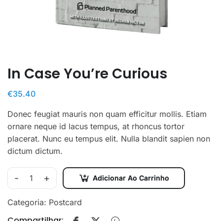
In Case You’re Curious
€
35.40
Donec feugiat mauris non quam efficitur mollis. Etiam
ornare neque id lacus tempus, at rhoncus tortor
placerat. Nunc eu tempus elit. Nulla blandit sapien non
dictum dictum.
-
+
Adicionar Ao Carrinho
In
Case
Categoria:
Postcard
You're
Compartilhar:
Curious