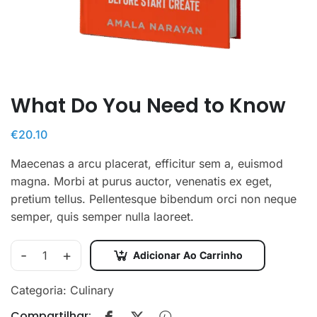
What Do You Need to Know
€
20.10
Maecenas a arcu placerat, efficitur sem a, euismod
magna. Morbi at purus auctor, venenatis ex eget,
pretium tellus. Pellentesque bibendum orci non neque
semper, quis semper nulla laoreet.
-
+
Adicionar Ao Carrinho
What
Do
Categoria:
Culinary
You
Compartilhar:
Need